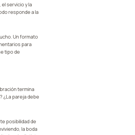
l servicio y la
odo responde a la
mucho. Un formato
mentarios para
e tipo de
ebración termina
? ¿La pareja debe
te posibilidad de
viviendo, la boda