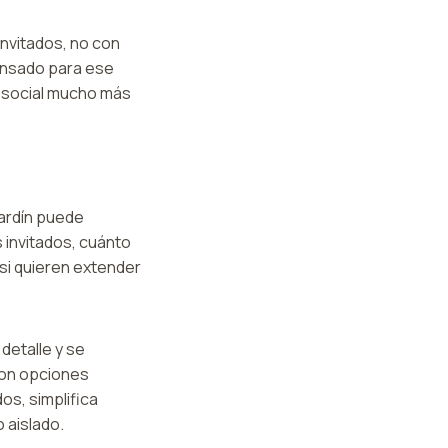
invitados, no con
pensado para ese
e social mucho más
jardín puede
 invitados, cuánto
si quieren extender
 detalle y se
on opciones
os, simplifica
 aislado.