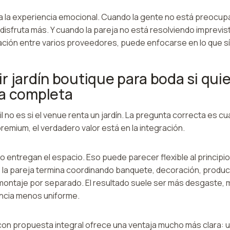
 la experiencia emocional. Cuando la gente no está preocu
 disfruta más. Y cuando la pareja no está resolviendo imprevi
ación entre varios proveedores, puede enfocarse en lo que sí
r jardín boutique para boda si qui
ia completa
l no es si el venue renta un jardín. La pregunta correcta es c
premium, el verdadero valor está en la integración.
o entregan el espacio. Eso puede parecer flexible al principi
e la pareja termina coordinando banquete, decoración, produc
 y montaje por separado. El resultado suele ser más desgaste
encia menos uniforme.
con propuesta integral ofrece una ventaja mucho más clara: un