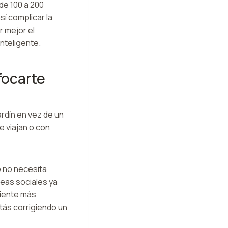
de 100 a 200
í complicar la
r mejor el
inteligente.
focarte
ardín en vez de un
e viajan o con
o no necesita
reas sociales ya
siente más
stás corrigiendo un