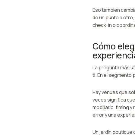
Eso también cambia
de un punto a otro,
check-in o coordin
Cómo elegi
experienc
La pregunta más úti
ti. En el segmento 
Hay venues que sol
veces significa qu
mobiliario, timing
error y una experi
Un jardín boutique 