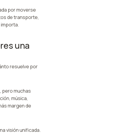
pada por moverse
stos de transporte,
 importa.
eres una
uánto resuelve por
o, pero muchas
ción, música,
, más margen de
a visión unificada.