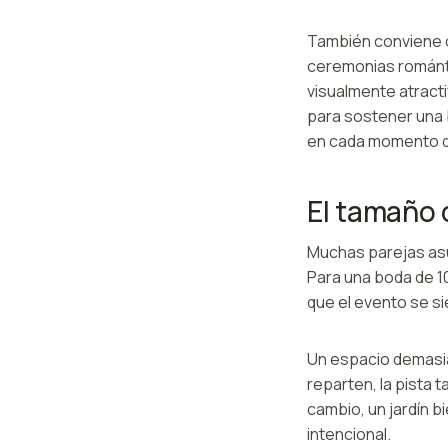
También conviene ob
ceremonias romántic
visualmente atracti
para sostener una 
en cada momento d
El tamaño 
Muchas parejas asu
Para una boda de 10
que el evento se si
Un espacio demasia
reparten, la pista 
cambio, un jardín 
intencional.