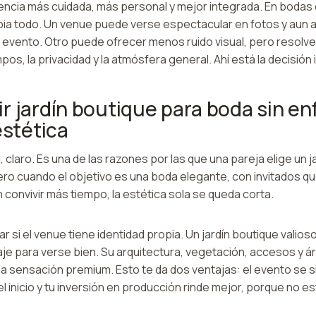
encia más cuidada, más personal y mejor integrada. En bodas 
bia todo. Un venue puede verse espectacular en fotos y aun as
l evento. Otro puede ofrecer menos ruido visual, pero resolve
os, la privacidad y la atmósfera general. Ahí está la decisión 
r jardín boutique para boda sin en
estética
, claro. Es una de las razones por las que una pareja elige un j
Pero cuando el objetivo es una boda elegante, con invitados qu
n convivir más tiempo, la estética sola se queda corta.
ar si el venue tiene identidad propia. Un jardín boutique valios
je para verse bien. Su arquitectura, vegetación, accesos y á
na sensación premium. Esto te da dos ventajas: el evento se 
l inicio y tu inversión en producción rinde mejor, porque no e