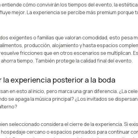
entiende cómo convivirán los tiempos del evento, la estética, e
 fluye mejor. La experiencia se percibe más premium porque t
ados exigentes o familias que valoran comodidad, esto pesa 
 alimentos, producción, alojamiento y hasta espacios comple
esuelve fricciones que en otros escenarios se multiplican. Es
 ahorra tiempo. También protege la calidad final del evento.
 la experiencia posterior a la boda
an en esto al inicio, pero marca una gran diferencia. ¿La cel
o se apaga la música principal? ¿Los invitados se dispersan
alterno?
bien seleccionado considera el cierre de la experiencia. Si exis
o, hospedaje cercano o espacios pensados para continuar con