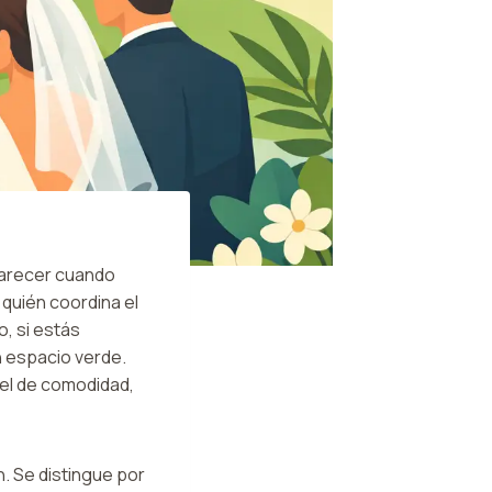
parecer cuando
 quién coordina el
o, si estás
n espacio verde.
vel de comodidad,
. Se distingue por