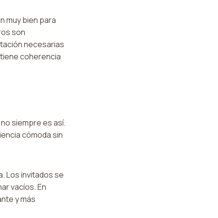
an muy bien para
tros son
entación necesarias
ntiene coherencia
 no siempre es así.
riencia cómoda sin
. Los invitados se
nar vacíos. En
ante y más