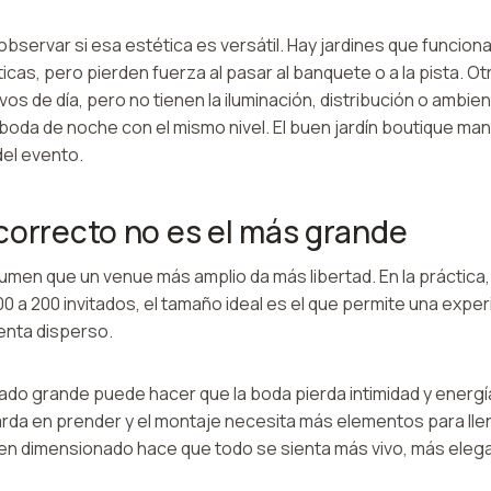
servar si esa estética es versátil. Hay jardines que funcion
as, pero pierden fuerza al pasar al banquete o a la pista. O
vos de día, pero no tienen la iluminación, distribución o ambi
boda de noche con el mismo nivel. El buen jardín boutique ma
el evento.
correcto no es el más grande
men que un venue más amplio da más libertad. En la práctica,
0 a 200 invitados, el tamaño ideal es el que permite una expe
enta disperso.
do grande puede hacer que la boda pierda intimidad y energía
tarda en prender y el montaje necesita más elementos para lle
bien dimensionado hace que todo se sienta más vivo, más eleg