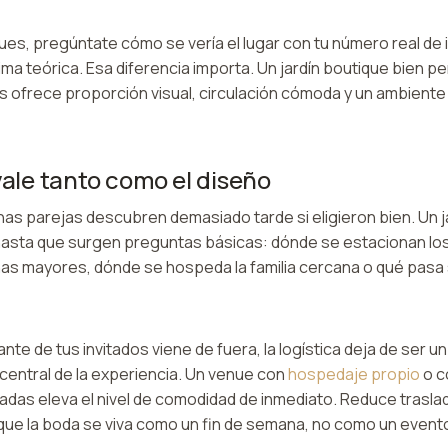
es, pregúntate cómo se vería el lugar con tu número real de 
ma teórica. Esa diferencia importa. Un jardín boutique bien 
s ofrece proporción visual, circulación cómoda y un ambient
vale tanto como el diseño
as parejas descubren demasiado tarde si eligieron bien. Un 
asta que surgen preguntas básicas: dónde se estacionan los
as mayores, dónde se hospeda la familia cercana o qué pasa 
nte de tus invitados viene de fuera, la logística deja de ser un
central de la experiencia. Un venue con
hospedaje propio
o c
das eleva el nivel de comodidad de inmediato. Reduce traslad
que la boda se viva como un fin de semana, no como un evento