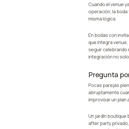
Cuando el venue ya 
operación, la boda
misma lógica.
En bodas con invit
que integra venue,
seguir celebrando r
integración no solo
Pregunta por
Pocas parejas piens
abruptamente cuand
improvisar un plan 
Un jardín boutique 
after party privad