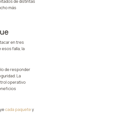
itados de distintas
mucho más
que
tacar en tres
esos falla, la
olo de responder
eguridad. La
trol operativo
eneficios
uye
cada paquete
y