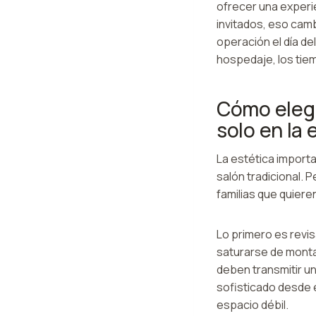
ofrecer una experi
invitados, eso cam
operación el día de
hospedaje, los tiemp
Cómo elegi
solo en la 
La estética importa
salón tradicional. 
familias que quiere
Lo primero es revis
saturarse de monta
deben transmitir u
sofisticado desde e
espacio débil.