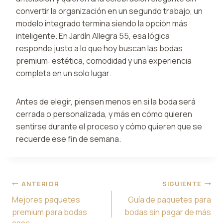
convertir la organización en un segundo trabajo, un
modelo integrado termina siendo la opción más
inteligente. En Jardín Allegra 55, esa lógica
responde justo a lo que hoy buscan las bodas
premium: estética, comodidad y una experiencia
completa en un solo lugar.
Antes de elegir, piensen menos en si la boda será
cerrada o personalizada, y más en cómo quieren
sentirse durante el proceso y cómo quieren que se
recuerde ese fin de semana.
Navegación
ANTERIOR
SIGUIENTE
de
Mejores paquetes
Guía de paquetes para
entradas
premium para bodas
bodas sin pagar de más