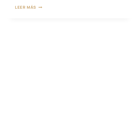
BODA
LEER MÁS
DE
FIN
DE
SEMANA
COMPLETO
EN
MORELOS
BIEN
PLANEADA