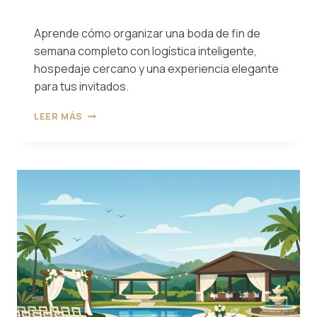
Aprende cómo organizar una boda de fin de
semana completo con logística inteligente,
hospedaje cercano y una experiencia elegante
para tus invitados.
CÓMO
LEER MÁS
ORGANIZAR
UNA
BODA
DE
FIN
DE
SEMANA
COMPLETO
SIN
CAOS