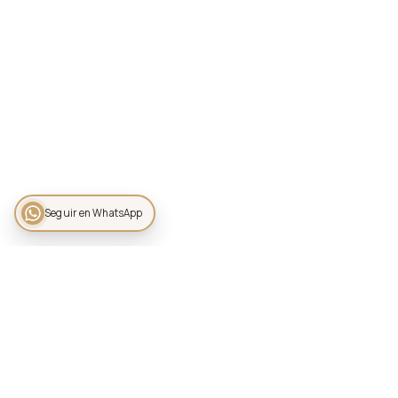
Seguir en WhatsApp
JARDÍN ALLEGRA 55
Jardín de eventos con hospedaje en Cuernavaca, Morelos
(Pedregal de las Fuentes). Bodas, XV años, corporativos y
eventos sociales.