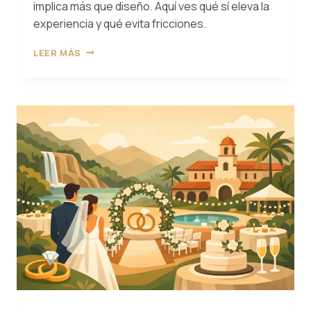
implica más que diseño. Aquí ves qué sí eleva la
experiencia y qué evita fricciones.
VENUE
LEER MÁS
PREMIUM
PARA
BODAS
EN
MORELOS:
QUÉ
BUSCAR