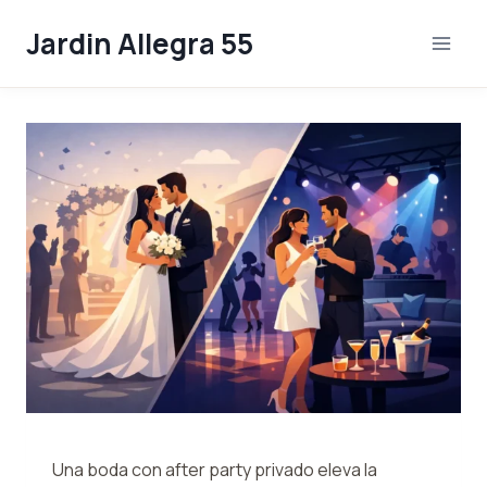
Skip
Jardin Allegra 55
to
content
Una boda con after party privado eleva la