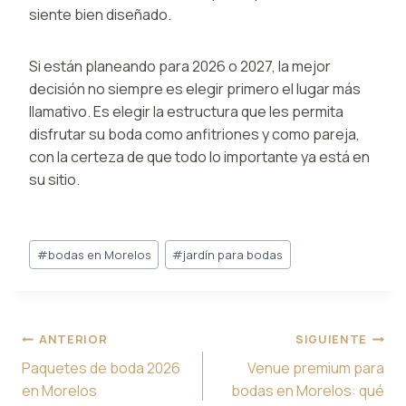
siente bien diseñado.
Si están planeando para 2026 o 2027, la mejor
decisión no siempre es elegir primero el lugar más
llamativo. Es elegir la estructura que les permita
disfrutar su boda como anfitriones y como pareja,
con la certeza de que todo lo importante ya está en
su sitio.
Post
#
bodas en Morelos
#
jardín para bodas
Tags:
Navegación
ANTERIOR
SIGUIENTE
de
Paquetes de boda 2026
Venue premium para
entradas
en Morelos
bodas en Morelos: qué