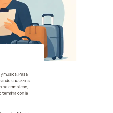
 y música. Pasa
rando check-ins,
es se complican,
o termina con la