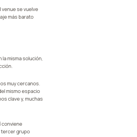
al venue se vuelve
daje más barato
n la misma solución,
cción.
igos muy cercanos.
 del mismo espacio
pos clave y, muchas
í conviene
l tercer grupo