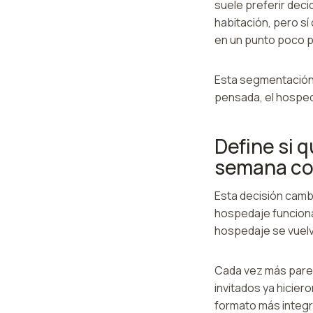
suele preferir dec
habitación, pero s
en un punto poco p
Esta segmentación e
pensada, el hospeda
Define si 
semana co
Esta decisión cambi
hospedaje funciona
hospedaje se vuelv
Cada vez más pareja
invitados ya hiciero
formato más integra