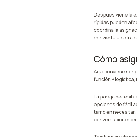
Después viene la e
rígidas pueden afe
coordina la asignac
convierte en otra c
Cómo asign
Aquí conviene ser 
función y logística,
La pareja necesita
opciones de fácil 
también necesitan c
conversaciones i
También ayuda deci