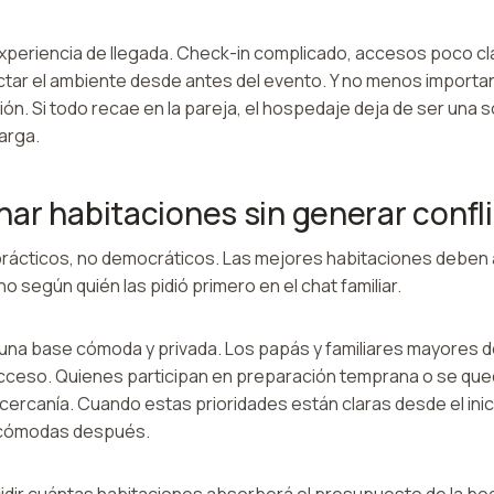
xperiencia de llegada. Check-in complicado, accesos poco cla
ctar el ambiente desde antes del evento. Y no menos importa
ión. Si todo recae en la pareja, el hospedaje deja de ser una s
arga.
ar habitaciones sin generar confl
prácticos, no democráticos. Las mejores habitaciones deben
 no según quién las pidió primero en el chat familiar.
 una base cómoda y privada. Los papás y familiares mayores 
acceso. Quienes participan en preparación temprana o se qued
ercanía. Cuando estas prioridades están claras desde el inici
ncómodas después.
dir cuántas habitaciones absorberá el presupuesto de la bo