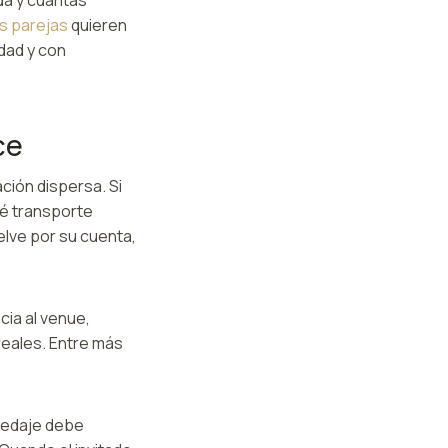
as parejas
quieren
dad y con
ce
ción dispersa. Si
ué transporte
elve por su cuenta,
cia al venue,
reales. Entre más
spedaje debe