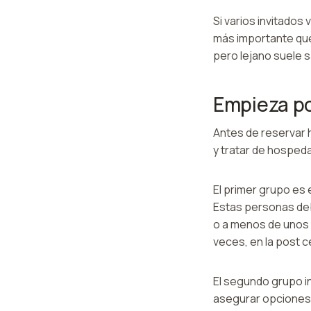
Si varios invitados
más importante que
pero lejano suele s
Empieza po
Antes de reservar h
y tratar de hospeda
El primer grupo es
Estas personas deb
o a menos de unos 
veces, en la post c
El segundo grupo in
asegurar opciones 