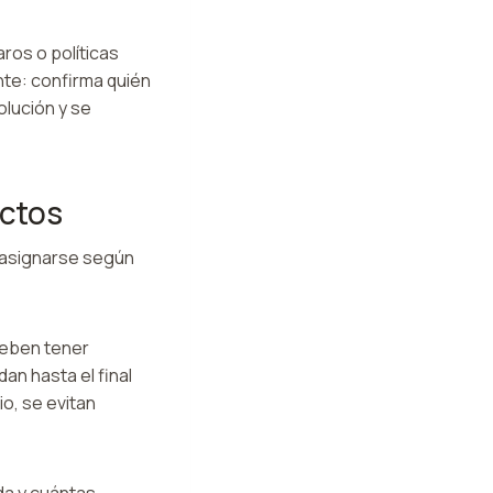
ros o políticas
nte: confirma quién
olución y se
ictos
 asignarse según
deben tener
an hasta el final
o, se evitan
da y cuántas