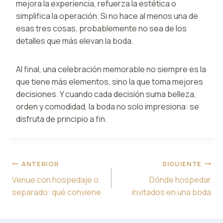
mejora la experiencia, refuerza la estética o
simplifica la operación. Si no hace al menos una de
esas tres cosas, probablemente no sea de los
detalles que más elevan la boda.
Al final, una celebración memorable no siempre es la
que tiene más elementos, sino la que toma mejores
decisiones. Y cuando cada decisión suma belleza,
orden y comodidad, la boda no solo impresiona: se
disfruta de principio a fin.
Navegación
ANTERIOR
SIGUIENTE
de
Venue con hospedaje o
Dónde hospedar
entradas
separado: qué conviene
invitados en una boda