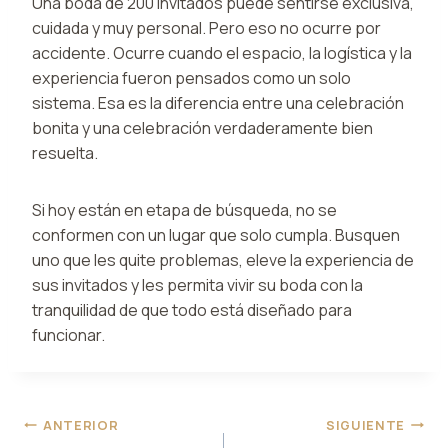
Una boda de 200 invitados puede sentirse exclusiva,
cuidada y muy personal. Pero eso no ocurre por
accidente. Ocurre cuando el espacio, la logística y la
experiencia fueron pensados como un solo
sistema. Esa es la diferencia entre una celebración
bonita y una celebración verdaderamente bien
resuelta.
Si hoy están en etapa de búsqueda, no se
conformen con un lugar que solo cumpla. Busquen
uno que les quite problemas, eleve la experiencia de
sus invitados y les permita vivir su boda con la
tranquilidad de que todo está diseñado para
funcionar.
Navegación
ANTERIOR
SIGUIENTE