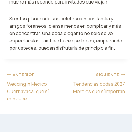
mucho más redondo para invitados que viajan.
Si estás planeando una celebración con familia y
amigos foráneos, piensa menos en complicar y más
en concentrar. Una boda elegante no solo se ve
espectacular. También hace que todos, empezando
por ustedes, puedan disfrutarla de principio a fin.
Navegación
ANTERIOR
SIGUIENTE
de
Wedding in Mexico
Tendencias bodas 2027
entradas
Cuernavaca: qué sí
Morelos que sí importan
conviene