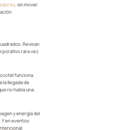
eedores
, sin mover
ración.
uadrados. Revisan
orporativo rara vez
 coctel funciona,
 la llegada de
que no había una
agen y energía del
. Y en eventos
intencional.