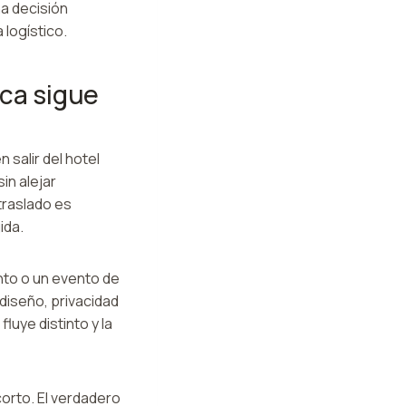
na decisión
logístico.
ca sigue
 salir del hotel
in alejar
traslado es
ida.
nto o un evento de
diseño, privacidad
luye distinto y la
corto. El verdadero