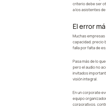
criterio debe ser ot
a los asistentes de 
El error m
Muchas empresas c
capacidad, precio b
falla por falta de e
Pasa más de lo que 
pero el audio no ac
invitados importan
visión integral.
En un corporate ev
equipo organizador
corporativos, contr