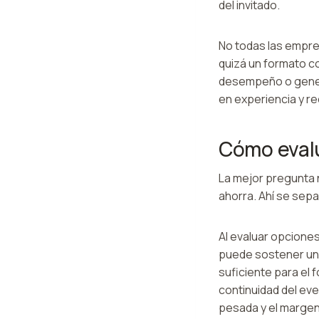
del invitado.
No todas las empres
quizá un formato co
desempeño o genera
en experiencia y r
Cómo evalu
La mejor pregunta 
ahorra. Ahí se sep
Al evaluar opcione
puede sostener una
suficiente para el 
continuidad del eve
pesada y el margen