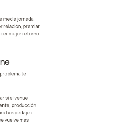
de media jornada,
r relación, premiar
ecer mejor retorno
ene
 problema te
r si el venue
tente, producción
para hospedaje o
 se vuelve más