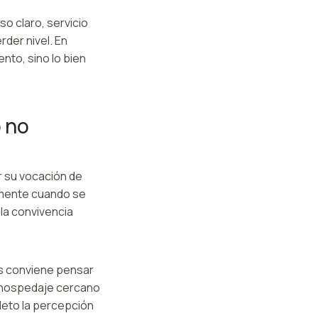
o claro, servicio
der nivel. En
nto, sino lo bien
 no
r su vocación de
mente cuando se
 la convivencia
es conviene pensar
, hospedaje cercano
leto la percepción