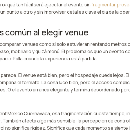
ro: qué tan fácil será ejecutar el evento sin
fragmentar prov
un punto a otro y sin improvisar detalles clave el día de la ope
ás común al elegir venue
omparan venues como si solo estuvieran rentando metros c
ase, mobiliario y quizá menú. El problema es que un evento c
spacio. Falla cuando la experiencia está partida.
parece. El venue está bien, pero el hospedaje queda lejos. El
ompaña el formato. La cena luce bien, pero el acceso complica
tes. O el evento arranca elegante y termina desordenado por
ent Mexico Cuernavaca, esa fragmentación cuesta tiempo, im
. También afecta algo más sensible: la percepción de control
ol no significa rigidez. Significa que cada momento se siente 