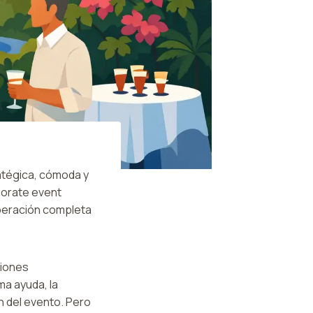
ratégica, cómoda y
porate event
operación completa
niones
ma ayuda, la
n del evento. Pero