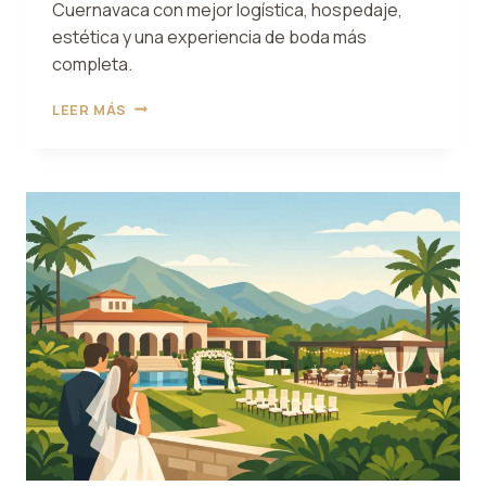
Cuernavaca con mejor logística, hospedaje,
estética y una experiencia de boda más
completa.
CÓMO
LEER MÁS
ELEGIR
UN
JARDÍN
DE
EVENTOS
EN
CUERNAVACA