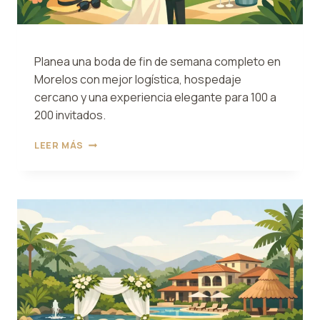
Planea una boda de fin de semana completo en
Morelos con mejor logística, hospedaje
cercano y una experiencia elegante para 100 a
200 invitados.
BODA
LEER MÁS
DE
FIN
DE
SEMANA
COMPLETO
EN
MORELOS
BIEN
PLANEADA