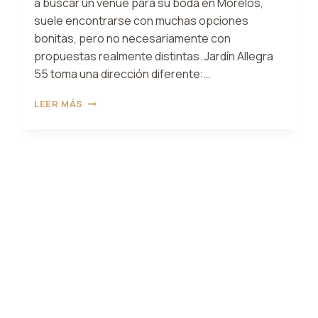
a buscar un venue para su boda en Morelos,
suele encontrarse con muchas opciones
bonitas, pero no necesariamente con
propuestas realmente distintas. Jardín Allegra
55 toma una dirección diferente:…
¿POR
LEER MÁS
QUÉ
JARDÍN
ALLEGRA
55
ES
UNA
OPCIÓN
DISTINTA
PARA
BODAS
EN
MORELOS?