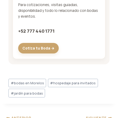
Para cotizaciones, visitas guiadas,
disponibilidad y todo lo relacionado con bodas
y eventos.
+52 777 440 1771
Cotiza tu Boda →
Post
#
bodas en Morelos
#
hospedaje para invitados
Tags:
#
jardín para bodas
Navegación
ANTERIOR
SIGUIENTE