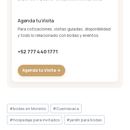
Agenda tu Visita
Para cotizaciones, visitas guiadas, disponibilidad
y todo lo relacionado con bodas y eventos.
+52 777 440 1771
Agenda tu Visita →
Post
#
bodas en Morelos
#
Cuernavaca
Tags:
#
hospedaje para invitados
#
jardín para bodas