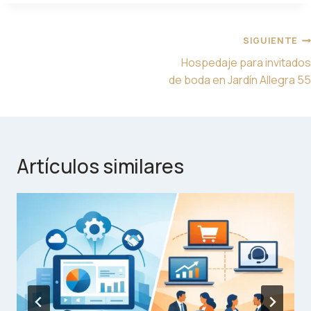
Navegación
SIGUIENTE
de
Hospedaje para invitados
entradas
de boda en Jardín Allegra 55
Artículos similares