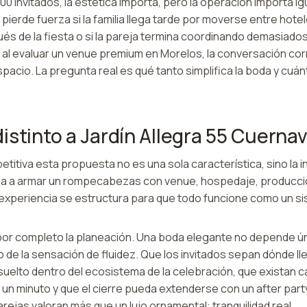
00 invitados, la estética importa, pero la operación importa ig
ierde fuerza si la familia llega tarde por moverse entre hotele
és de la fiesta o si la pareja termina coordinando demasiad
 al evaluar un venue premium en Morelos, la conversación cor
pacio. La pregunta real es qué tanto simplifica la boda y cuá
istinto a Jardín Allegra 55 Cuerna
titiva esta propuesta no es una sola característica, sino la i
reja a armar un rompecabezas con venue, hospedaje, producci
a experiencia se estructura para que todo funcione como un s
or completo la planeación. Una boda elegante no depende ú
no de la sensación de fluidez. Que los invitados sepan dónde lle
uelto dentro del ecosistema de la celebración, que existan 
un minuto y que el cierre pueda extenderse con un after part
ejas valoran más que un lujo ornamental: tranquilidad real.