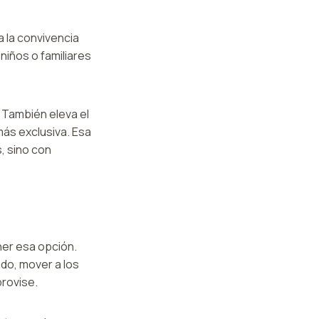
a la convivencia
niños o familiares
 También eleva el
más exclusiva. Esa
, sino con
ner esa opción.
ndo, mover a los
provise.