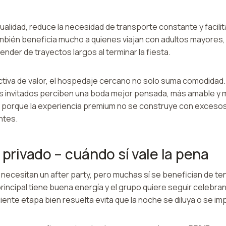
ualidad, reduce la necesidad de transporte constante y facilit
mbién beneficia mucho a quienes viajan con adultos mayores, 
nder de trayectos largos al terminar la fiesta.
iva de valor, el hospedaje cercano no solo suma comodidad.
Los invitados perciben una boda mejor pensada, más amable y 
 porque la experiencia premium no se construye con excesos
ntes.
 privado – cuándo sí vale la pena
necesitan un after party, pero muchas sí se benefician de te
incipal tiene buena energía y el grupo quiere seguir celebra
uiente etapa bien resuelta evita que la noche se diluya o se im