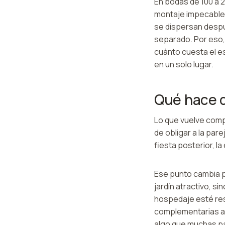
En bodas de 100 a 2
montaje impecable p
se dispersan despu
separado. Por eso,
cuánto cuesta el es
en un solo lugar.
Qué hace d
Lo que vuelve compe
de obligar a la pa
fiesta posterior, l
Ese punto cambia p
jardín atractivo, si
hospedaje esté res
complementarias a 
algo que muchas par