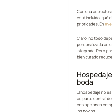
Con una estructura
está incluido, qué 
prioridades. En
eve
Claro, no todo dep
personalizada en c
integrada. Pero par
bien curado reduce 
Hospedaje 
boda
El hospedaje no es
es parte central de
con opciones compl
los novios.