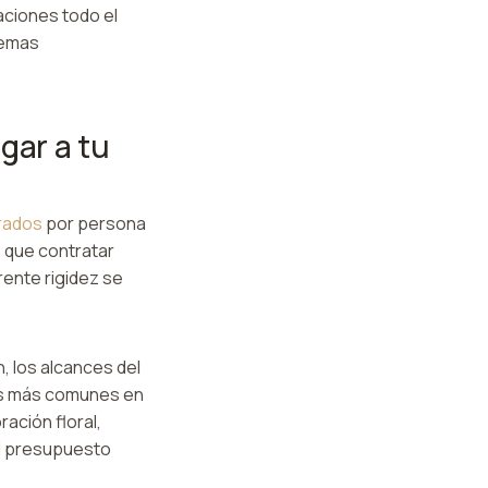
aciones todo el
lemas
gar a tu
rados
por persona
e que contratar
ente rigidez se
, los alcances del
res más comunes en
ación floral,
el presupuesto