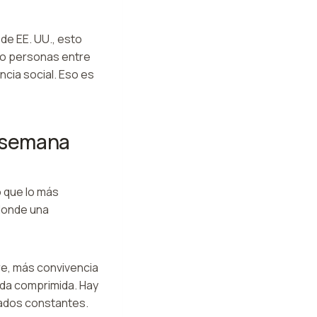
de EE. UU., esto
do personas entre
ncia social. Eso es
e semana
 que lo más
 donde una
re, más convivencia
nda comprimida. Hay
slados constantes.