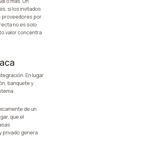
ual o más. Un
s, si los invitados
os proveedores por
recta no es solo
nto valor concentra
vaca
ntegración. En lugar
ón, banquete y
istema.
nicamente de un
gar, que el
casas
y privado genera