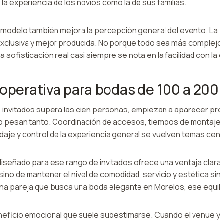
la experiencia de los novios como la de sus familias.
e modelo también mejora la percepción general del evento. La
xclusiva y mejor producida. No porque todo sea más complejo
 sofisticación real casi siempre se nota en la facilidad con la
 operativa para bodas de 100 a 200
e invitados supera las cien personas, empiezan a aparecer p
pesan tanto. Coordinación de accesos, tiempos de montaje, 
aje y control de la experiencia general se vuelven temas cen
iseñado para ese rango de invitados ofrece una ventaja clara
ino de mantener el nivel de comodidad, servicio y estética s
na pareja que busca una boda elegante en Morelos, ese equili
eficio emocional que suele subestimarse. Cuando el venue 