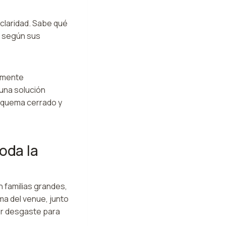
claridad. Sabe qué
r según sus
damente
 una solución
esquema cerrado y
oda la
 familias grandes,
ma del venue, junto
or desgaste para