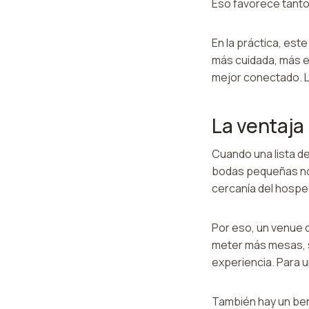
Eso favorece tanto 
En la práctica, est
más cuidada, más e
mejor conectado. La
La ventaja
Cuando una lista d
bodas pequeñas no 
cercanía del hosped
Por eso, un venue d
meter más mesas, s
experiencia. Para u
También hay un ben