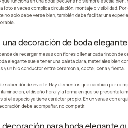
o que funciona en una boda pequeña no siempre escala bien. Y
 foto a veces complica circulación, montaje o visibilidad. Por
e no solo debe verse bien, también debe facilitar una experie
orable.
 una decoración de boda elegante
pende de recargar mesas con flores o llenar cada rincón de 
boda elegante suele tener una paleta clara, materiales bien c
s y un hilo conductor entre ceremonia, coctel, cena y fiesta.
 saber dónde invertir. Hay elementos que cambian por comp
 iluminación, el diseño floral y la forma en que se presenta la
 si el espacio ya tiene carácter propio. En un venue con arqui
 decoración debe acompañar, no competir.
e decoración para boda elegante qu