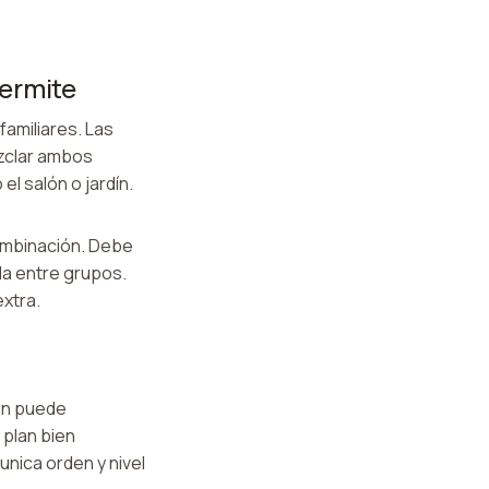
permite
amiliares. Las
ezclar ambos
l salón o jardín.
combinación. Debe
oda entre grupos.
extra.
ién puede
 plan bien
unica orden y nivel