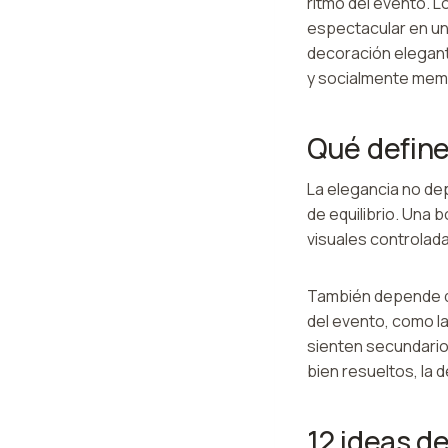
ritmo del evento. L
espectacular en una
decoración elegant
y socialmente mem
Qué define
La elegancia no de
de equilibrio. Una 
visuales controlada
También depende de
del evento, como la
sienten secundarios
bien resueltos, la
12 ideas d