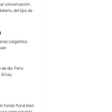
ear conversación.
iario, del tipo de
n
aras colgantes,
evan
 de día. Pero
 Si hay
n fondo floral bien
reja suelen ser más