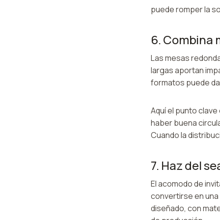
puede romper la so
6. Combina m
Las mesas redondas
largas aportan imp
formatos puede dar
Aquí el punto clav
haber buena circula
Cuando la distribuc
7. Haz del s
El acomodo de invi
convertirse en una 
diseñado, con mater