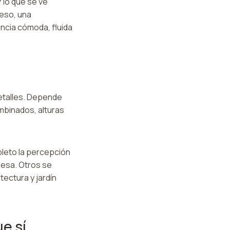
 lo que se ve
 eso, una
ncia cómoda, fluida
detalles. Depende
ombinados, alturas
leto la percepción
 mesa. Otros se
tectura y jardín
e sí