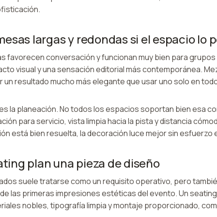
fisticación.
esas largas y redondas si el espacio lo 
 favorecen conversación y funcionan muy bien para grupos f
acto visual y una sensación editorial más contemporánea. M
 un resultado mucho más elegante que usar uno solo en todo e
e es la planeación. No todos los espacios soportan bien esa 
ción para servicio, vista limpia hacia la pista y distancia cóm
ión está bien resuelta, la decoración luce mejor sin esfuerzo 
eating plan una pieza de diseño
tados suele tratarse como un requisito operativo, pero tamb
de las primeras impresiones estéticas del evento. Un seating
iales nobles, tipografía limpia y montaje proporcionado, com