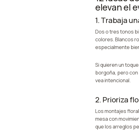
elevan el 
1. Trabaja un
Dos o tres tonos b
colores. Blancos r
especialmente bien
Si quieren un toqu
borgoña, pero con 
vea intencional.
2. Prioriza f
Los montajes flora
mesa con movimient
que los arreglos 