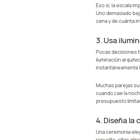
Eso sí, la escala i
Uno demasiado bajo
cena y de cuánta i
3. Usa ilumi
Pocas decisiones t
iluminación arquit
instantáneamente 
Muchas parejas sub
cuando cae la noche
presupuesto limitad
4. Diseña la
Una ceremonia eleg
resuelto, sillas al