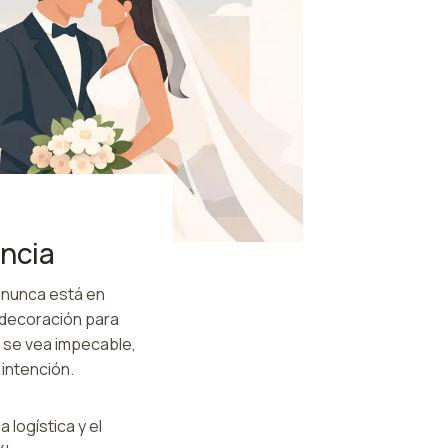
ancia
 nunca está en
 decoración para
 se vea impecable,
intención.
 logística y el