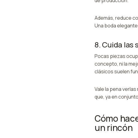
de producción.
Además, reduce conf
Una boda elegante
8. Cuida las 
Pocas piezas ocupan
concepto, ni la mej
clásicos suelen fu
Vale la pena verlas
que, ya en conjunt
Cómo hacer
un rincón