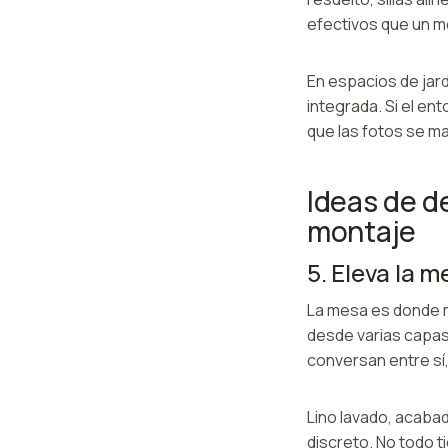
efectivos que un m
En espacios de jar
integrada. Si el en
que las fotos se 
Ideas de d
montaje
5. Eleva la m
La mesa es donde m
desde varias capas:
conversan entre sí,
Lino lavado, acabad
discreto. No todo t