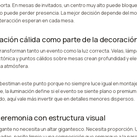
mporta. En mesas de invitados, un centro muy alto puede bloqu
 puede perder presencia. La mejor decisión depende del mobil
nteracción esperan en cada mesa.
nación cálida como parte de la decoració
ransforman tanto un evento como la luz correcta. Velas, lámp
ectónica y puntos cálidos sobre mesas crean profundidad y el
la atmósfera.
estiman este punto porque no siempre luce igual en montaje
, la iluminación define si el evento se siente plano o premium.
o, aquí vale más invertir que en detalles menores dispersos.
 ceremonia con estructura visual
ante no necesita un altar gigantesco. Necesita proporción. U
ineadas, pasillo limpio y una composición que enmarque a la pa