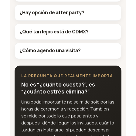
¿Hay opción de after party?
¿Qué tan lejos está de CDMX?
¿Cómo agendo una visita?
LA PREGUNTA QUE REALMENTE IMPORTA
No es “¿cuánto cuesta?”, es
“¿cuánto estrés elimina?”
Una boda importante no se mide solo por las
horas de ceremonia y recepción. También
se mide por todo lo que pasa antes y
después: dónde llegan los invitados, cuánto
tardan en instalarse, si pueden descansar