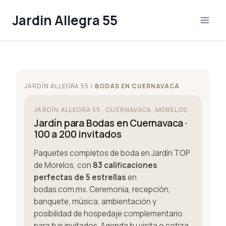
Skip
Jardin Allegra 55
to
content
JARDÍN ALLEGRA 55 /
BODAS EN CUERNAVACA
JARDÍN ALLEGRA 55 · CUERNAVACA, MORELOS
Jardín para Bodas en Cuernavaca ·
100 a 200 invitados
Paquetes completos de boda en Jardín TOP
de Morelos, con
83 calificaciones
perfectas de 5 estrellas
en
bodas.com.mx. Ceremonia, recepción,
banquete, música, ambientación y
posibilidad de hospedaje complementario
para tus invitados. Agenda tu visita o cotiza